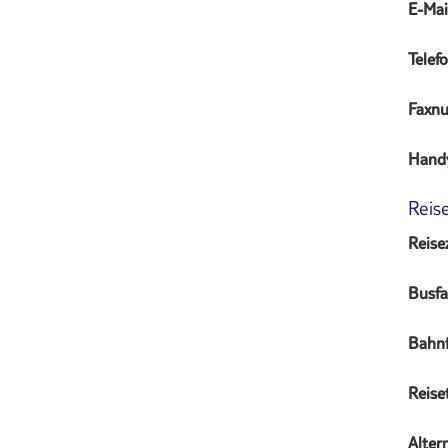
E-Mai
Tele
Faxn
Hand
Reis
Reisez
Busfa
Bahnf
Reise
Alter