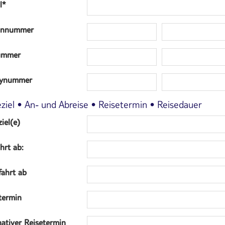
l
*
fonnummer
ummer
ynummer
eziel • An- und Abreise • Reisetermin • Reisedauer
iel(e)
hrt ab:
ahrt ab
termin
nativer Reisetermin