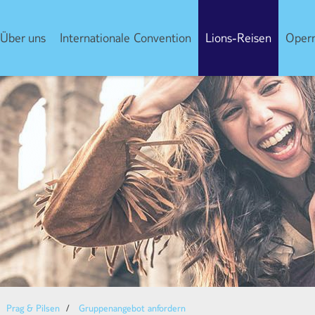
Über uns
Internationale Convention
Lions-Reisen
Opern
Prag & Pilsen
Gruppenangebot anfordern