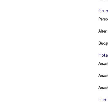
Grup
Perso
Alter
Budge
Hote
Anza
Anzah
Anzah
Hier