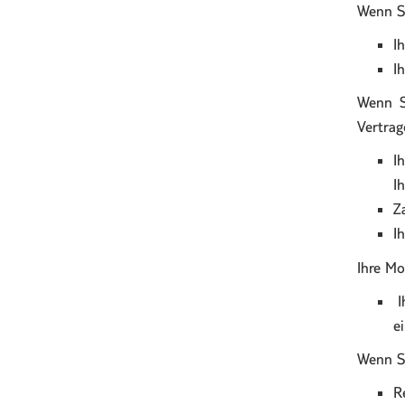
Wenn Si
I
I
Wenn S
Vertrag
I
I
Z
I
Ihre Mo
I
e
Wenn Si
R