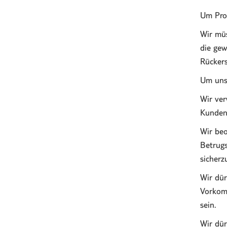
Um Prod
Wir müs
die gew
Rückers
Um unse
Wir ver
Kunden
Wir beo
Betrugs
sicherz
Wir dür
Vorkomm
sein.
Wir dür