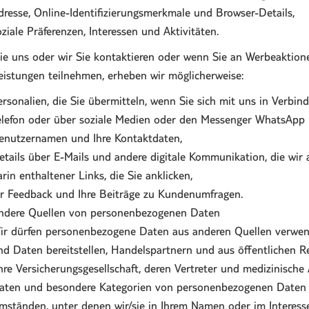
dresse, Online-Identifizierungsmerkmale und Browser-Details,
oziale Präferenzen, Interessen und Aktivitäten.
e uns oder wir Sie kontaktieren oder wenn Sie an Werbeaktio
eistungen teilnehmen, erheben wir möglicherweise:
ersonalien, die Sie übermitteln, wenn Sie sich mit uns in Verbind
elefon oder über soziale Medien oder den Messenger WhatsApp u
enutzernamen und Ihre Kontaktdaten,
etails über E-Mails und andere digitale Kommunikation, die wir a
arin enthaltener Links, die Sie anklicken,
hr Feedback und Ihre Beiträge zu Kundenumfragen.
ndere Quellen von personenbezogenen Daten
ir dürfen personenbezogene Daten aus anderen Quellen verwend
nd Daten bereitstellen, Handelspartnern und aus öffentlichen Re
hre Versicherungsgesellschaft, deren Vertreter und medizinische
aten und besondere Kategorien von personenbezogenen Daten m
mständen, unter denen wir/sie in Ihrem Namen oder im Interess