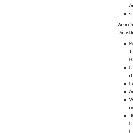
A
s
Wenn Si
Dienstl
P
T
B
D
d
I
A
W
u
I
D
U