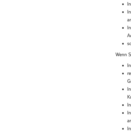
I
I
a
I
A
s
Wenn Si
I
r
G
I
K
I
I
a
I