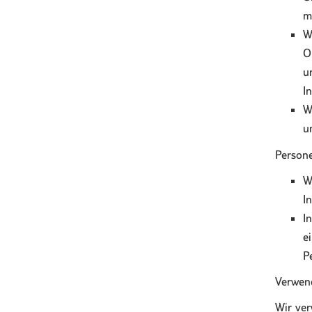
m
W
O
u
I
W
u
Persone
W
I
I
e
P
Verwen
Wir ver