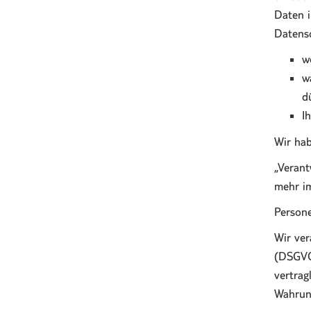
Daten i
Datensc
w
w
d
I
Wir hab
„Verant
mehr im
Persone
Wir ve
(DSGVO
vertrag
Wahrung